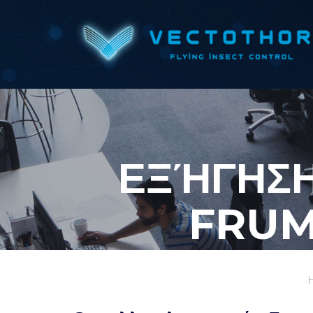
ΕΞΉΓΗΣΗ
FRUMZ