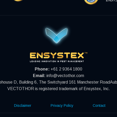
ENSYS
Phone:
+61 2 9364 1800
Email:
info@vectothor.com
ehouse D, Building 6, The Switchyard 161 Manchester RoadA
VECTOTHOR is registered trademark of Ensystex, Inc.
Disclaimer
Privacy Policy
Contact