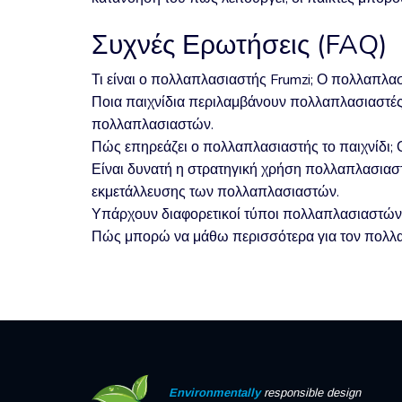
Συχνές Ερωτήσεις (FAQ)
Τι είναι ο πολλαπλασιαστής Frumzi; Ο πολλαπλασι
Ποια παιχνίδια περιλαμβάνουν πολλαπλασιαστές
πολλαπλασιαστών.
Πώς επηρεάζει ο πολλαπλασιαστής το παιχνίδι; Ο
Είναι δυνατή η στρατηγική χρήση πολλαπλασιαστ
εκμετάλλευσης των πολλαπλασιαστών.
Υπάρχουν διαφορετικοί τύποι πολλαπλασιαστών; Ν
Πώς μπορώ να μάθω περισσότερα για τον πολλαπλ
Environmentally
responsible design