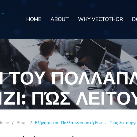
HOME
ABOUT
WHY VECTOTHOR
D
 ΤΟΥ ΠΟΛΛΑΠ
I: ΠΏΣ ΛΕΙΤΟ
Home
/
Blogs
/
Εξήγηση του Πολλαπλασιαστή Frumzi: Πώς λειτουργε